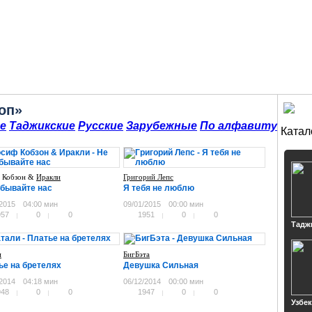
оп»
е
Таджикские
Русские
Зарубежные
По алфавиту
Катал
 Кобзон &
Иракли
Григорий Лепс
абывайте нас
Я тебя не люблю
/2015
04:00 мин
09/01/2015
00:00 мин
957
0
0
1951
0
0
Тадж
и
БигБэта
ье на бретелях
Девушка Сильная
/2014
04:18 мин
06/12/2014
00:00 мин
948
0
0
1947
0
0
Узбе