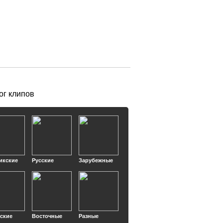
ог клипов
икские
Русские
Зарубежные
кские
Восточные
Разные