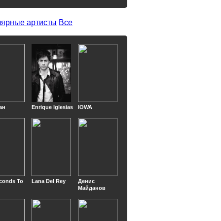
ярные артисты
Все
ан
Enrique Iglesias
IOWA
conds To
Lana Del Rey
Денис
Майданов