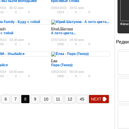
а мы были молодыми
Красивые слова
2016
06:42 мин
03/04/2015
03:51 мин
915
0
0
1914
0
0
Kiesz
amily
Юрий Шатунов
 с тобой
А лето цвета...
/2013
03:36 мин
27/07/2014
04:58 мин
Редки
906
0
0
1906
0
0
Ёлка
айся
Пара (Тизер)
2014
03:40 мин
19/02/2015
00:34 мин
904
0
0
1900
0
0
6
7
8
9
10
11
12
45
NEXT