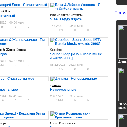
рий Лепс
Попул
Ёлка
& Ляйсан Утяшева
астливый
Я тебя буду ждать
/2015
00:00 мин
14/02/2015
03:34 мин
945
1
0
1939
0
0
н
&
Жанна Фриске
Серебро
ядом
Sound Sleep [MTV Russia Music
Awards 2008]
/2014
03:27 мин
Джиг
08/12/2013
05:14 мин
933
0
0
1926
0
0
Динама
тье ты мое
Ненормальные
2014
02:41 мин
23/01/2015
03:53 мин
916
0
0
1916
0
0
30 Se
Mars
Вверх!
Ольга Романовская