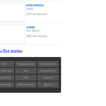
KRIS KROSS
Jump
5556 просмотров
YANNI
The Storm
6482 просмотров
ы
Все жанры
Поп
Танцевальная
Русский Поп
 / Хип-Хоп
Рок
Русский Рэп
сский Рок
R&B
Шансон
ктронная
Альтернатива
Другое