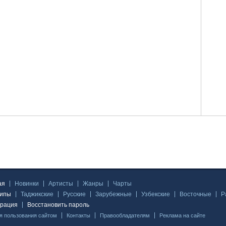
ая
Новинки
Артисты
Жанры
Чарты
липы
Таджикские
Русские
Зарубежные
Узбекские
Восточные
Р
трация
Восстановить пароль
я пользования сайтом
Контакты
Правообладателям
Реклама на сайте