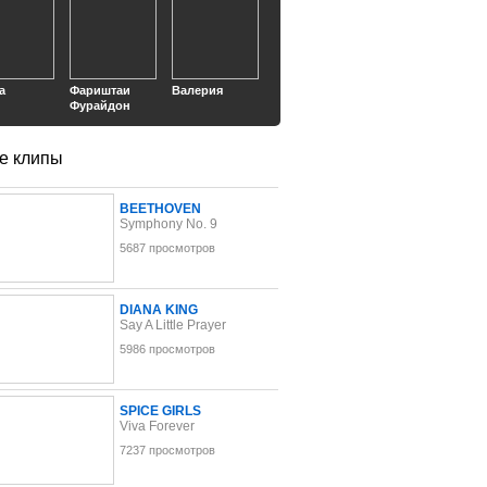
a
Фариштаи
Валерия
Фурайдон
е клипы
BEETHOVEN
Symphony No. 9
5687 просмотров
DIANA KING
Say A Little Prayer
5986 просмотров
SPICE GIRLS
Viva Forever
7237 просмотров