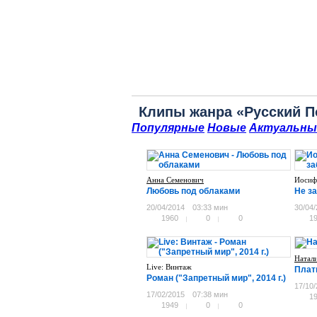
Клипы жанра «Русский П
Популярные
Новые
Актуальны
Анна Семенович
Иосиф
Любовь под облаками
Не з
20/04/2014
03:33 мин
30/04
1960
0
0
1
Натал
Live: Винтаж
Плат
Роман ("Запретный мир", 2014 г.)
17/10
17/02/2015
07:38 мин
1
1949
0
0