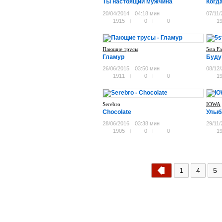
Ты настоящий мужчина
Когд
20/04/2014
04:18 мин
07/11/
1915
0
0
1
Пающие трусы
5sta F
Гламур
Буду
26/06/2015
03:50 мин
08/12
1911
0
0
1
Serebro
IOWA
Chocolate
Улыб
28/06/2016
03:38 мин
29/11/
1905
0
0
1
1
4
5