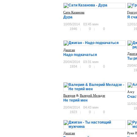
Сати Казанова
Григо
Дура
Я сч
10/05/2014
03:45 мин
12/01
1946
0
0
1
Джиган
Джига
Надо подкачаться
Ты р
20/04/2014
03:31 мин
20/04
1934
0
0
1
Алсу
Валерия
&
Валерий Меладзе
Счас
Не теряй мен
11/03/
20/04/2014
04:43 мин
1
1923
0
0
Джиган
Руки 