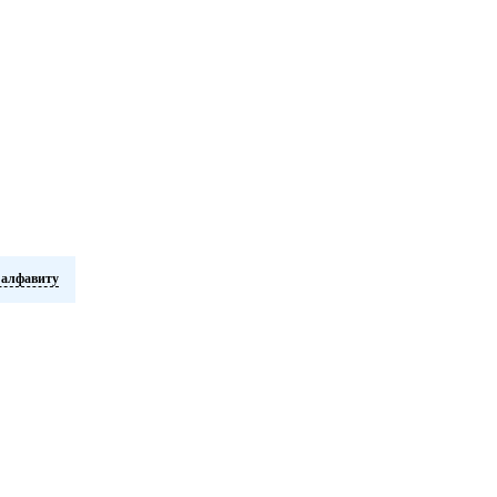
 алфавиту