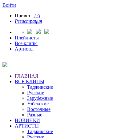
Войти
Привет
[?]
Регистрация
Плейлисты
Все клипы
Артисты
ГЛАВНАЯ
ВСЕ КЛИПЫ
Таджикские
Русские
Зарубежные
Узбекские
Восточные
Разные
НОВИНКИ
АРТИСТЫ
Таджикские
Русские