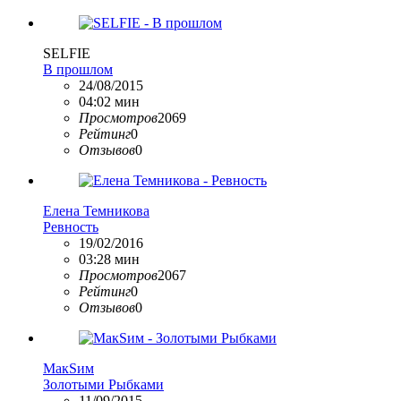
SELFIE
В прошлом
24/08/2015
04:02 мин
Просмотров
2069
Рейтинг
0
Отзывов
0
Елена Темникова
Ревность
19/02/2016
03:28 мин
Просмотров
2067
Рейтинг
0
Отзывов
0
МакSим
Золотыми Рыбками
11/09/2015