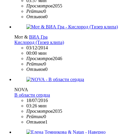
03:57 мин
Просмотров
2055
Рейтинг
0
Отзывов
0
Мот &
ВИА Гра
Кислород (Тизер клипа)
03/12/2014
00:00 мин
Просмотров
2046
Рейтинг
0
Отзывов
0
NOVA
В области сердца
18/07/2016
03:26 мин
Просмотров
2035
Рейтинг
0
Отзывов
1