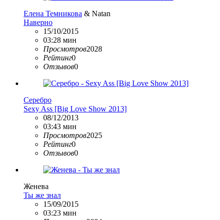
Елена Темникова
& Natan
Наверно
15/10/2015
03:28 мин
Просмотров
2028
Рейтинг
0
Отзывов
0
Серебро
Sexy Ass [Big Love Show 2013]
08/12/2013
03:43 мин
Просмотров
2025
Рейтинг
0
Отзывов
0
Женева
Ты же знал
15/09/2015
03:23 мин