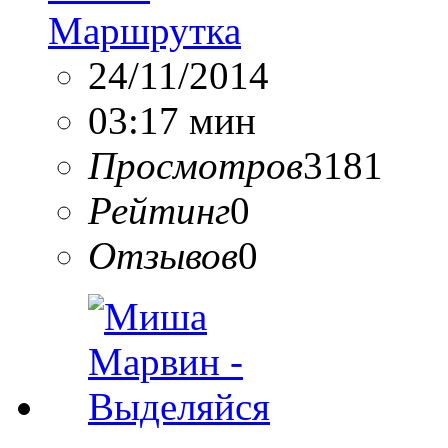
Маршрутка
24/11/2014
03:17 мин
Просмотров
3181
Рейтинг
0
Отзывов
0