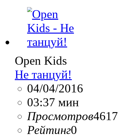
Open Kids
Не танцуй!
04/04/2016
03:37 мин
Просмотров
4617
Рейтинг
0