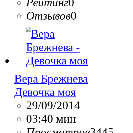
Рейтинг
0
Отзывов
0
Вера Брежнева
Девочка моя
29/09/2014
03:40 мин
Просмотров
3445