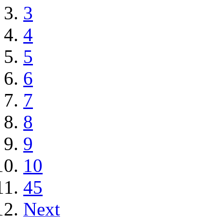
3
4
5
6
7
8
9
10
45
Next