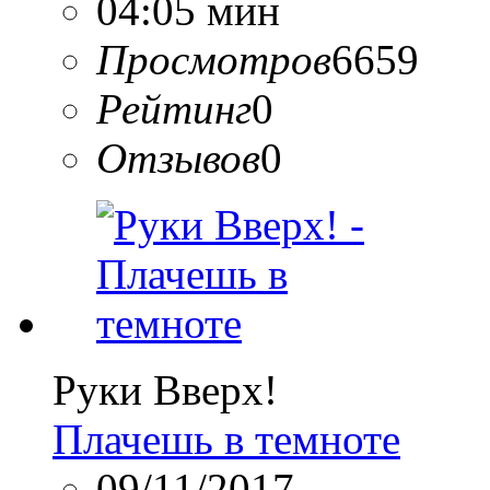
04:05 мин
Просмотров
6659
Рейтинг
0
Отзывов
0
Руки Вверх!
Плачешь в темноте
09/11/2017