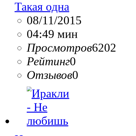
Такая одна
08/11/2015
04:49 мин
Просмотров
6202
Рейтинг
0
Отзывов
0