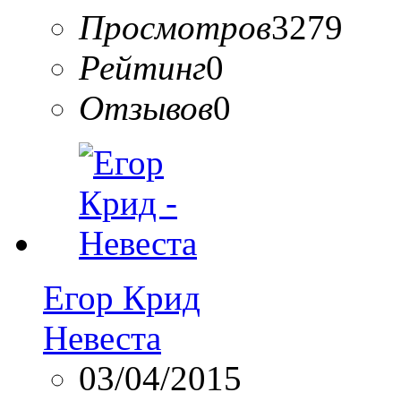
Просмотров
3279
Рейтинг
0
Отзывов
0
Егор Крид
Невеста
03/04/2015