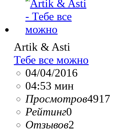
Artik & Asti
Тебе все можно
04/04/2016
04:53 мин
Просмотров
4917
Рейтинг
0
Отзывов
2