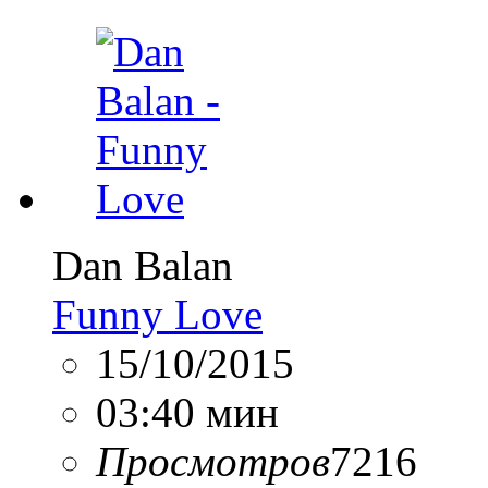
Dan Balan
Funny Love
15/10/2015
03:40 мин
Просмотров
7216