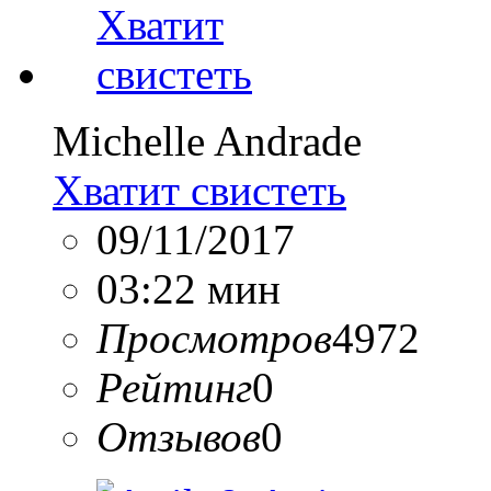
Michelle Andrade
Хватит свистеть
09/11/2017
03:22 мин
Просмотров
4972
Рейтинг
0
Отзывов
0