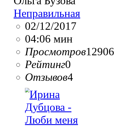
Ольга Бузова
Неправильная
02/12/2017
04:06 мин
Просмотров
12906
Рейтинг
0
Отзывов
4