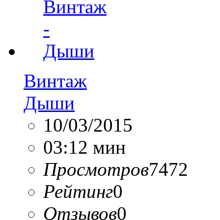
Винтаж
Дыши
10/03/2015
03:12 мин
Просмотров
7472
Рейтинг
0
Отзывов
0