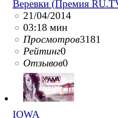
Веревки (Премия RU.T
21/04/2014
03:18 мин
Просмотров
3181
Рейтинг
0
Отзывов
0
IOWA