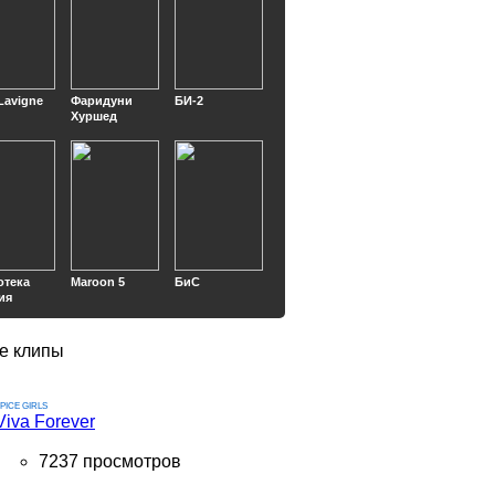
 Lavigne
Фаридуни
БИ-2
Хуршед
отека
Maroon 5
БиС
ия
е клипы
PICE GIRLS
Viva Forever
7237 просмотров