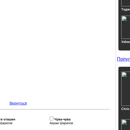
Тадж
Узбе
Попул
Вернутьcя
Chris
и оташин
Чува-чува
Шарипов
Акрам Шарипов