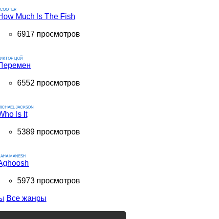
SCOOTER
How Much Is The Fish
6917 просмотров
ВИКТОР ЦОЙ
Перемен
6552 просмотров
ICHAEL JACKSON
Who Is It
5389 просмотров
RAHA MANESH
Aghoosh
5973 просмотров
ы
Все жанры