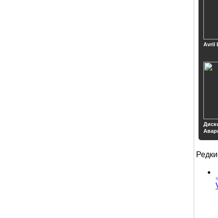
Avril
Диск
Авар
Редки
S