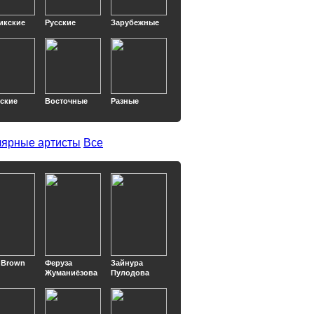
икские
Русские
Зарубежные
кские
Восточные
Разные
ярные артисты
Все
 Brown
Феруза
Зайнура
Жуманиёзова
Пулодова