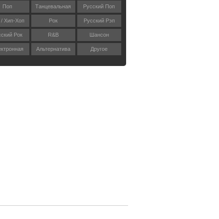
Поп
Танцевальная
Русский Поп
 / Хип-Хоп
Рок
Русский Рэп
сский Рок
R&B
Шансон
ктронная
Альтернатива
Другое