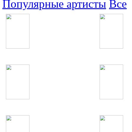
Популярные артисты
Все
Дискотека Авария
Егор Крид
Katy Perry
Наташа Корс