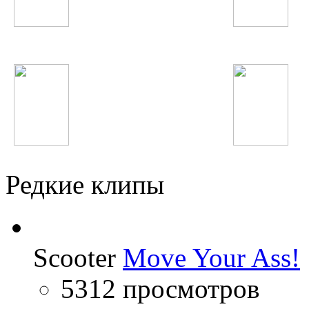
Hardwell
5sta Family
Miley Cyrus
БиС
Редкие клипы
Scooter
Move Your Ass!
5312 просмотров