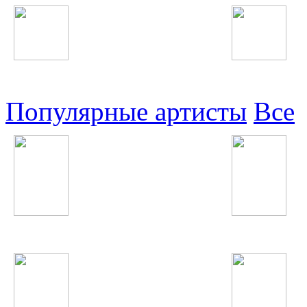
Узбекские
Восточные
Популярные артисты
Все
Steve Angello
Шахроми Абубакр